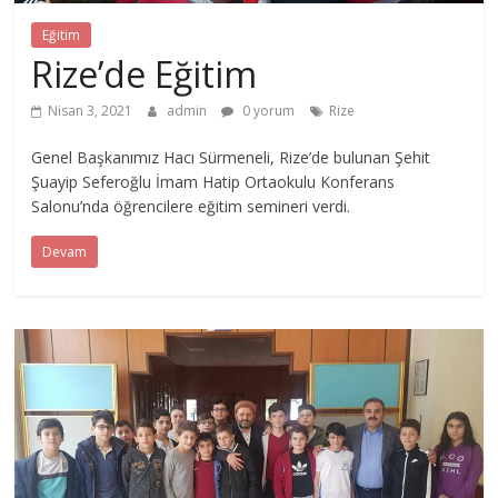
Eğitim
Rize’de Eğitim
Nisan 3, 2021
admin
0 yorum
Rize
Genel Başkanımız Hacı Sürmeneli, Rize’de bulunan Şehit
Şuayip Seferoğlu İmam Hatip Ortaokulu Konferans
Salonu’nda öğrencilere eğitim semineri verdi.
Devam