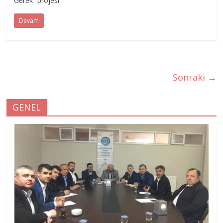
Gerek” projesi
Devam
Sonraki →
GENEL