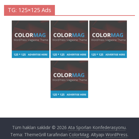
TG: 125×125 Ads
Tüm hakları saklıdır © 2026
Ata Sporları Konfederasyonu
.
Tema: ThemeGrill tarafından
ColorMag
. Altyapı
WordPress
.