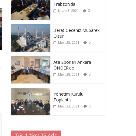
Trabzon’da
0
Nisan 3, 2021
Berat Geceniz Mübarek
Olsun
0
Mart 28, 2021
Ata Sporları Ankara
ÖNDER’de
0
Mart 28, 2021
Yönetim Kurulu
Toplantısı
0
Mart 23, 2021
TG: 125×125 Ads