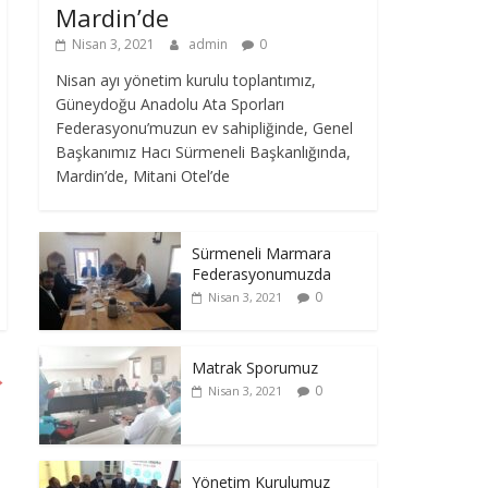
Mardin’de
Nisan 3, 2021
admin
0
Nisan ayı yönetim kurulu toplantımız,
Güneydoğu Anadolu Ata Sporları
Federasyonu’muzun ev sahipliğinde, Genel
Başkanımız Hacı Sürmeneli Başkanlığında,
Mardin’de, Mitani Otel’de
Sürmeneli Marmara
Federasyonumuzda
0
Nisan 3, 2021
Matrak Sporumuz
→
0
Nisan 3, 2021
Yönetim Kurulumuz