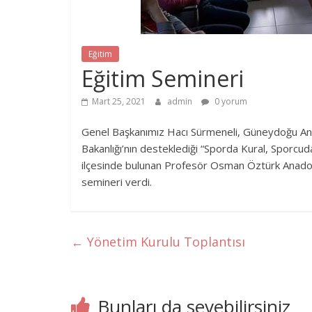
Eğitim
Eğitim Semineri
Mart 25, 2021
admin
0 yorum
Genel Başkanımız Hacı Sürmeneli, Güneydoğu Anad
Bakanlığı’nın desteklediği “Sporda Kural, Sporcu
ilçesinde bulunan Profesör Osman Öztürk Anadol
semineri verdi.
←
Yönetim Kurulu Toplantısı
Bunları da sevebilirsiniz