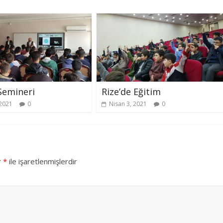
Semineri
Rize’de Eğitim
 2021
0
Nisan 3, 2021
0
r
*
ile işaretlenmişlerdir