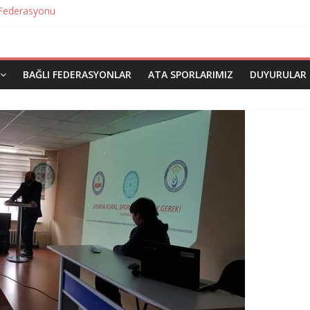
 Federasyonu
eri Verildi
 Sporları Federasyonu
ları Federasyonu
ı Federasyonu
BAĞLI FEDERASYONLAR
ATA SPORLARIMIZ
DUYURULAR
u