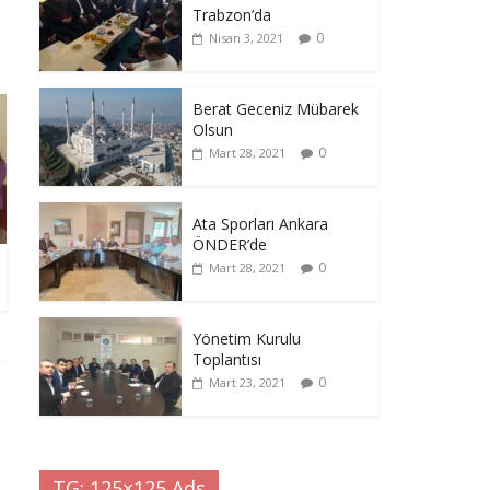
Trabzon’da
0
Nisan 3, 2021
Berat Geceniz Mübarek
Olsun
0
Mart 28, 2021
Ata Sporları Ankara
ÖNDER’de
0
Mart 28, 2021
Yönetim Kurulu
Toplantısı
0
Mart 23, 2021
TG: 125×125 Ads