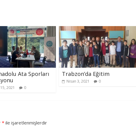
adolu Ata Sporları
Trabzon’da Eğitim
syonu
Nisan 3, 2021
0
15, 2021
0
r
*
ile işaretlenmişlerdir