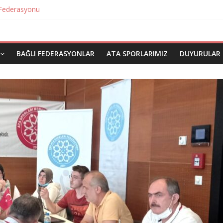
 Federasyonu
eri Verildi
 Sporları Federasyonu
ları Federasyonu
ı Federasyonu
BAĞLI FEDERASYONLAR
ATA SPORLARIMIZ
DUYURULAR
u