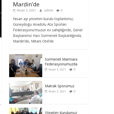
Mardin’de
Nisan 3, 2021
admin
0
Nisan ayı yönetim kurulu toplantımız,
Güneydoğu Anadolu Ata Sporları
Federasyonu’muzun ev sahipliğinde, Genel
Başkanımız Hacı Sürmeneli Başkanlığında,
Mardin’de, Mitani Otel’de
Sürmeneli Marmara
Federasyonumuzda
0
Nisan 3, 2021
Matrak Sporumuz
0
Nisan 3, 2021
→
Yönetim Kurulumuz