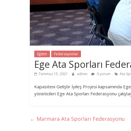
Eğitim
Federasyonlar
Ege Ata Sporları Fede
Temmuz 15, 2021
admin
0 yorum
Ata Sp
Kapasiteni Geliştir İyileş Projesi kapsamında Ege
yöneticileri Ege Ata Sporları Federasyonu çalıştayı
←
Marmara Ata Sporları Federasyonu