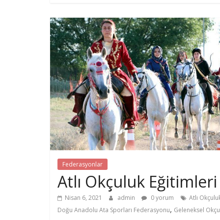
Federasyonlar
Atlı Okçuluk Eğitimleri
Nisan 6, 2021
admin
0 yorum
Atlı Okçulu
,
Doğu Anadolu Ata Sporları Federasyonu
Geleneksel Okçu