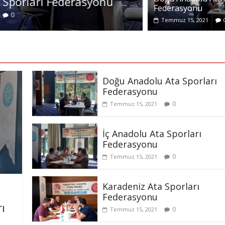
derasyonu
İç Anadolu A
Federasyonu
Temmuz 15, 2021
Temmuz 15, 2021
Doğu Anadolu Ata Sporları
Federasyonu
0
Temmuz 15, 2021
İç Anadolu Ata Sporları
Federasyonu
0
Temmuz 15, 2021
Karadeniz Ata Sporları
Federasyonu
ı
0
Temmuz 15, 2021