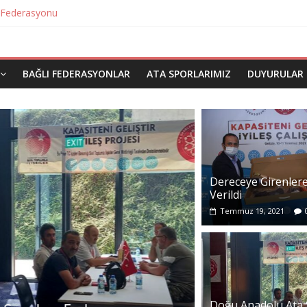
ları Federasyonu
ı Federasyonu
 Federasyonu
eri Verildi
 Sporları Federasyonu
BAĞLI FEDERASYONLAR
ATA SPORLARIMIZ
DUYURULAR
u
Dereceye Girenlere
Verildi
Temmuz 19, 2021
Eğitim
Federasyon
Doğu Anadolu Ata 