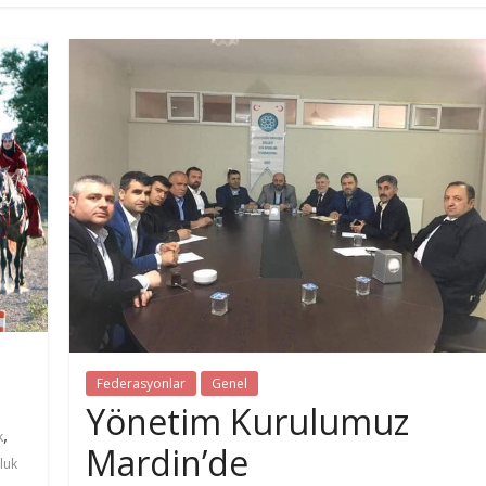
Federasyonlar
Genel
Yönetim Kurulumuz
,
k
Mardin’de
luk