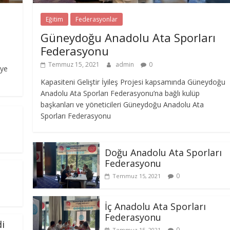
Eğitim
Federasyonlar
Güneydoğu Anadolu Ata Sporları
Federasyonu
Temmuz 15, 2021
admin
0
iye
Kapasiteni Geliştir İyileş Projesi kapsamında Güneydoğu
Anadolu Ata Sporları Federasyonu’na bağlı kulüp
başkanları ve yöneticileri Güneydoğu Anadolu Ata
Sporları Federasyonu
Doğu Anadolu Ata Sporları
Federasyonu
0
Temmuz 15, 2021
İç Anadolu Ata Sporları
Federasyonu
di
0
Temmuz 15, 2021