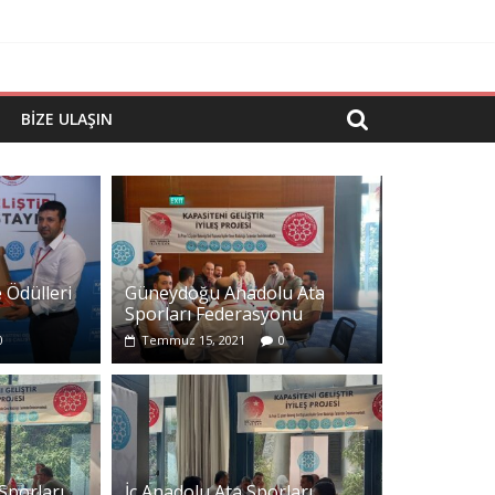
BIZE ULAŞIN
 Ödülleri
Güneydoğu Anadolu Ata
Sporları Federasyonu
0
Temmuz 15, 2021
0
lar
Sporları
İç Anadolu Ata Sporları