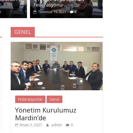
ta Sporları Federasyonu
Federasyonu
admin
0
0
Temmuz 15, 2021
0
GENEL
Federasyonlar
Genel
Yönetim Kurulumuz
Mardin’de
Nisan 3, 2021
admin
0