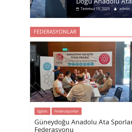
Doğu Anadolu Ata Sporları Fe
Temmuz 15, 2021
admin
0
FEDERASYONLAR
Eğitim
Federasyonlar
Güneydoğu Anadolu Ata Sporlar
Federasyonu