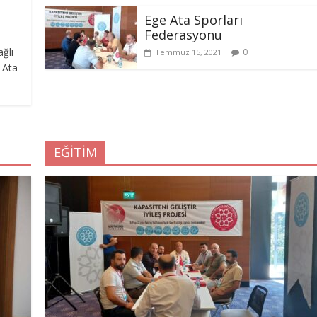
Ege Ata Sporları
Federasyonu
ğlı
0
Temmuz 15, 2021
 Ata
EĞİTİM