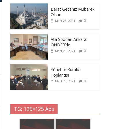
Berat Geceniz Mübarek
Olsun
0
Mart 28, 2021
Ata Sporları Ankara
ÖNDER’de
0
Mart 28, 2021
Yönetim Kurulu
Toplantısı
0
Mart 23, 2021
TG: 125×125 Ads